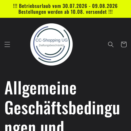
Direkt
!!! Betriebsurlaub vom 30.07.2026 - 09.08.2026
zum
Bestellungen werden ab 10.08. versendet !!!
Inhalt
Warenko
Allgemeine
Geschäftsbedingu
ngen und